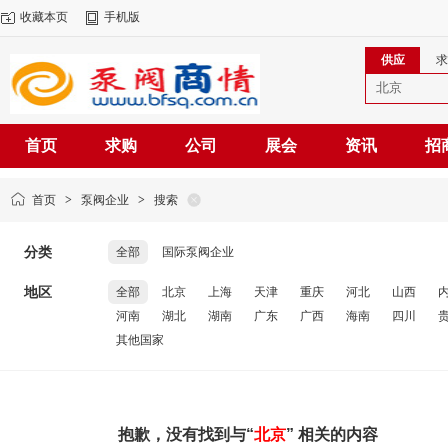
收藏本页
手机版
供应
求
首页
求购
公司
展会
资讯
招
首页
>
泵阀企业
>
搜索
分类
全部
国际泵阀企业
地区
全部
北京
上海
天津
重庆
河北
山西
河南
湖北
湖南
广东
广西
海南
四川
其他国家
抱歉，没有找到与“
北京
” 相关的内容