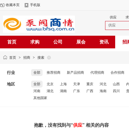
收藏本页
手机版
供应
求
首页
求购
公司
展会
资讯
招
首页
>
招商
>
搜索
行业
全部
推荐招商
新产品招商
代理招商
合作招商
地区
全部
北京
上海
天津
重庆
河北
山西
河南
湖北
湖南
广东
广西
海南
四川
其他国家
抱歉，没有找到与“
供应
” 相关的内容