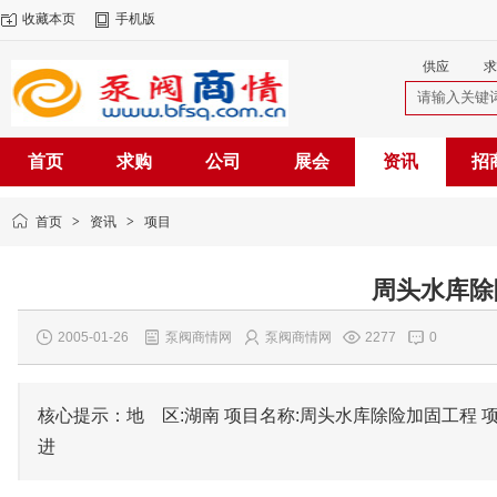
收藏本页
手机版
供应
求
首页
求购
公司
展会
资讯
招
首页
>
资讯
>
项目
周头水库除
2005-01-26
泵阀商情网
泵阀商情网
2277
0
核心提示：地 区:湖南 项目名称:周头水库除险加固工程 项目性质
进