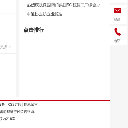
热烈庆祝良固阀门集团5G智慧工厂综合办
公区入驻仪式圆满举行
中通协走访企业报告
邮箱
点击排行
电话
更多
>
服务
|
RSS订阅
|
网站留言
加盟前都进行过留言咨询。
院内218室