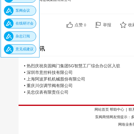
泵阀会议
在线研讨会
点赞
举报
收
0
杂志订阅
同类资讯
意见或建议
• 热烈庆祝良固阀门集团5G智慧工厂综合办公区入驻
• 深圳市意控科技有限公司
• 上海阿波罗机机械股份有限公司
• 重庆川仪调节阀有限公司
• 吴忠仪表有限责任公司
网站首页
帮助中心
|
联
泵阀商情网友情提示：多
网络业务部