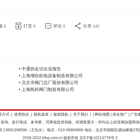
藏
打赏
评论
分享
0
0
0
142
• 中通协走访企业报告
• 上海增欣机电设备制造有限公司
• 北京市阀门总厂股份有限公司
• 上海凯科阀门制造有限公司
系方式
|
使用协议
|
隐私政策
|
版权隐私
|
关于我们
| |
网站地图
|
排名推广
|
广告
咨询、多打电话、多考察，可降低投资风险。经调查显示：90%以上的泵阀加盟商
:13691398596（王先生） 电话：010-56864666 地址：北京市朝阳区酒仙桥路2号
2018-2022 bfsq.com.cn 版权所有
京ICP备10214776号-2