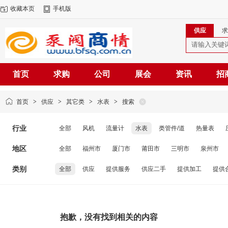
收藏本页
手机版
供应
求
首页
求购
公司
展会
资讯
招
首页
>
供应
>
其它类
>
水表
>
搜索
行业
全部
风机
流量计
水表
类管件/道
热量表
地区
全部
福州市
厦门市
莆田市
三明市
泉州市
类别
全部
供应
提供服务
供应二手
提供加工
提供
抱歉，没有找到相关的内容