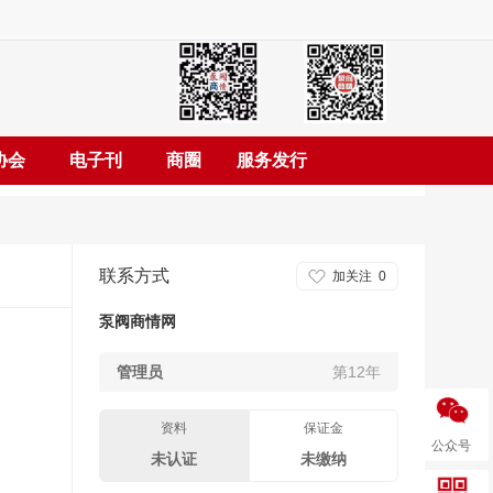
协会
电子刊
商圈
服务发行
联系方式
加关注
0
泵阀商情网
管理员
第12年
资料
保证金
公众号
未认证
未缴纳