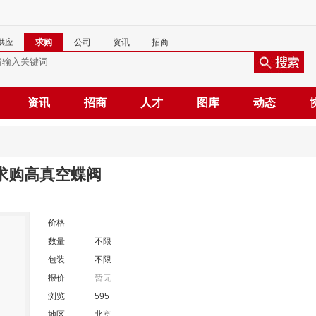
供应
求购
公司
资讯
招商
资讯
招商
人才
图库
动态
[求购高真空蝶阀
价格
数量
不限
包装
不限
报价
暂无
浏览
595
地区
北京