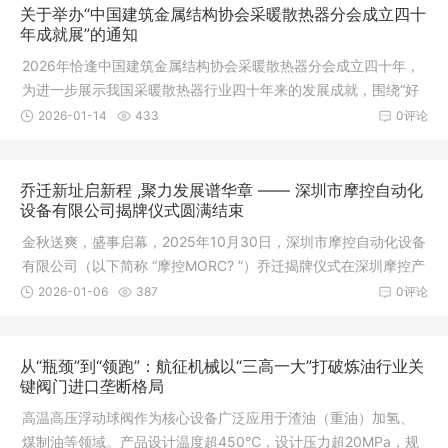
关于举办“中国建筑金属结构协会采暖散热器分会成立四十
年成就展”的通知
2026年恰逢中国建筑金属结构协会采暖散热器分会成立四十年，
为进一步展示我国采暖散热器行业四十年来的发展成就，围绕“好
房子”
2026-01-14
433
0评论
乔迁新址启新程 ,聚力发展谱华章 —— 深圳市摩控自动化
设备有限公司揭牌仪式圆满结束
金秋送爽，盛事启幕，2025年10月30日，深圳市摩控自动化设备
有限公司（以下简称 “摩控MORC? ”）乔迁揭牌仪式在深圳摩控产
业园
2026-01-06
387
0评论
从“瓶颈”到“领跑”：航征机械以“三高一大”打破炼油行业关
键阀门进口垄断格局
高温高压浮动球阀作为核心设备广泛应用于渣油（重油）加氢、
煤制油等领域。产品设计温度超450℃，设计压力超20MPa，规