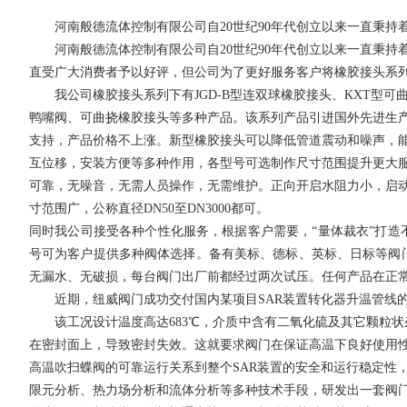
河南般德流体控制有限公司自
20
世纪
90
年代创立以来一直秉持
河南般德流体控制有限公司自
20
世纪
90
年代创立以来一直秉持
直受广大消费者予以好评，但公司为了更好服务客户将橡胶接头
系
我公司橡胶接头系列下有
JGD-B
型连双球橡胶接头、
KXT
型可
鸭嘴阀、可曲挠橡胶接头等多种产品。该系列产品引进国外先进生
支持，产品价格不上涨。新型橡胶接头可以降低管道震动和噪声，
互位移，安装方便等多种作用，各型号可选制作尺寸范围提升更大
可靠，无噪音，无需人员操作，无需维护。正向开启水阻力小，启
寸范围广，公称直径
DN50
至
DN3000
都可。
同时我公司接受各种个性化服务，根据客户需要，
“
量体裁衣
”
打造
号可为客户提供多种阀体选择。备有美标、德标、英标、日标等
阀
无漏水、无破损，每台阀门出厂前都经过两次试压。任何产品在正
近期，纽威阀门成功交付国内某项目
SAR
装置转化器升温管线
该工况设计温度高达
683
℃，介质中含有二氧化硫及其它颗粒状
在密封面上，导致密封失效。这就要求阀门在保证高温下良好使用
高温吹扫蝶阀的可靠运行关系到整个
SAR
装置的安全和运行稳定性
限元分析、热力场分析和流体分析等多种技术手段，研发出一套阀