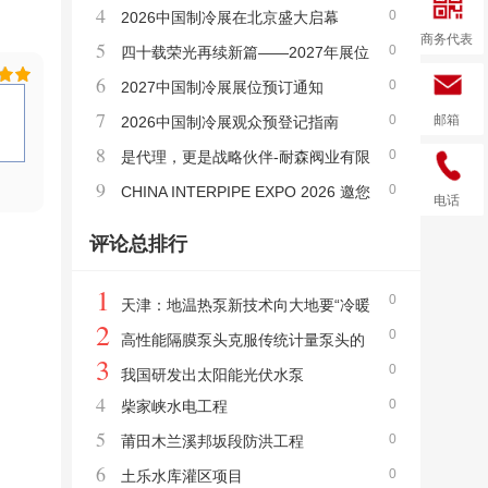
4
0
2026中国制冷展在北京盛大启幕
式圆满结束
散热器分会成立四十年成就展”的通知
商务代表
5
0
四十载荣光再续新篇——2027年展位
6
0
申报正式启动
2027中国制冷展展位预订通知
7
邮箱
0
2026中国制冷展观众预登记指南
8
0
是代理，更是战略伙伴-耐森阀业有限
9
0
公司
CHINA INTERPIPE EXPO 2026 邀您
电话
共赴管道行业新征程！
评论总排行
1
0
天津：地温热泵新技术向大地要“冷暖
2
0
高性能隔膜泵头克服传统计量泵头的
3
0
弱点
我国研发出太阳能光伏水泵
4
0
柴家峡水电工程
5
0
莆田木兰溪邦坂段防洪工程
6
0
土乐水库灌区项目