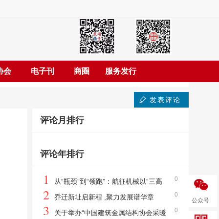
协会
电子刊
商圈
服务发行
发表评论
评论月排行
评论年排行
1
0
从“瓶颈”到“领跑”：航征机械以“三高
2
0
一大”打破炼油行业关键阀门进口垄断格局
乔迁新址启新程 ,聚力发展谱华章
公众号
3
0
—— 深圳市摩控自动化设备有限公司揭牌仪
关于举办“中国建筑金属结构协会采暖