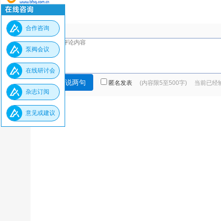
合作咨询
泵阀会议
在线研讨会
匿名发表
(内容限5至500字) 当前已
杂志订阅
意见或建议