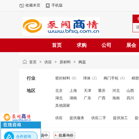
收藏本页
手机版
首页
求购
公司
展会
首页
>
供应
>
原材料
>
阀盖
行业
密封材料
(8)
球体
(2)
阀门手轮
(4)
精密
地区
北京
上海
天津
重庆
河北
山西
湖北
湖南
广东
广西
海南
四川
其他国家
类别
供应
提供服务
供应二手
提供加工
提
合作咨询