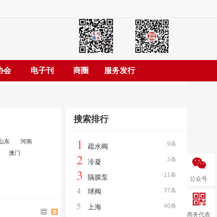
协会
电子刊
商圈
服务发行
搜索排行
1
山东
河南
9条
疏水阀
澳门
2
3条
冷凝
3
11条
隔膜泵
公众号
4
37条
球阀
5
40条
上海
商务代表