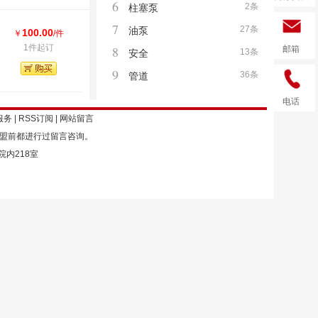
6
2条
柱塞泵
7
27条
油泵
100.00
￥
/件
1件起订
8
邮箱
13条
安全
9
36条
管道
电话
服务
|
RSS订阅
|
网站留言
加盟前都进行过留言咨询。
院内218室