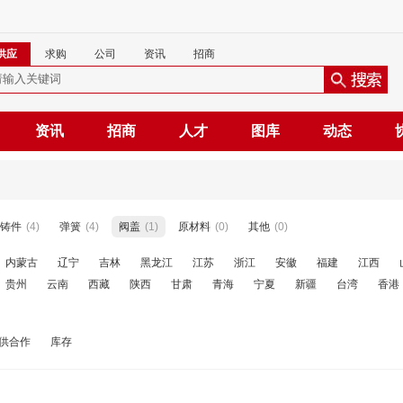
供应
求购
公司
资讯
招商
资讯
招商
人才
图库
动态
铸件
(4)
弹簧
(4)
阀盖
(1)
原材料
(0)
其他
(0)
内蒙古
辽宁
吉林
黑龙江
江苏
浙江
安徽
福建
江西
贵州
云南
西藏
陕西
甘肃
青海
宁夏
新疆
台湾
香港
供合作
库存