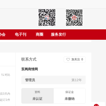
协会
电子刊
商圈
服务发行
联系方式
加关注
0
泵阀商情网
对比
管理员
第12年
资料
保证金
后3天内
未认证
未缴纳
起订1件