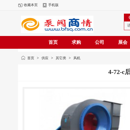
收藏本页
手机版
首页
求购
公司
展会
首页
>
供应
>
其它类
>
风机
4-72