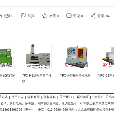
点赞
举报
收藏
评论
分享
0
0
0
367
顶压 式阀门测
YFC-HS综合型阀门性
YFC-A型安全阀性能测
YFC-DZ
能
系方式
|
使用协议
|
隐私政策
|
版权隐私
|
关于我们
| |
网站地图
|
排名推广
|
广告
咨询、多打电话、多考察，可降低投资风险。经调查显示：90%以上的泵阀加盟商
:13691398596（王先生） 电话：010-56864666 地址：北京市朝阳区酒仙桥路2号