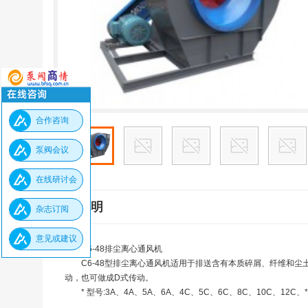
合作咨询
泵阀会议
在线研讨会
详细说明
杂志订阅
意见或建议
C6-48排尘离心通风机
C6-48型排尘离心通风机适用于排送含有本质碎屑、纤维和
动，也可做成D式传动。
* 型号:3A、4A、5A、6A、4C、5C、6C、8C、10C、12C、* 风量: