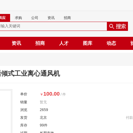
供应
求购
公司
资讯
招商
资讯
招商
人才
图库
动态
-c后倾式工业离心通风机
100.00
单价
￥
/ 件
销量
暂无
浏览
2659
发货
北京
付款
库存
99件