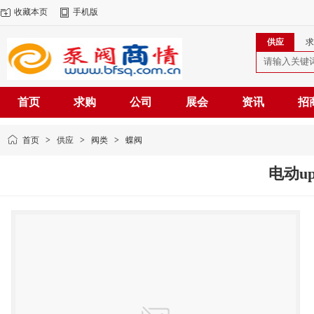
收藏本页
手机版
供应
求
首页
求购
公司
展会
资讯
招
首页
>
供应
>
阀类
>
蝶阀
电动u