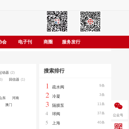
协会
电子刊
商圈
服务发行
搜索排行
起动器
(2)
6)
回信器
(1)
1
9条
疏水阀
2
3条
冷凝
山东
河南
3
11条
澳门
隔膜泵
4
37条
球阀
公众号
5
40条
上海