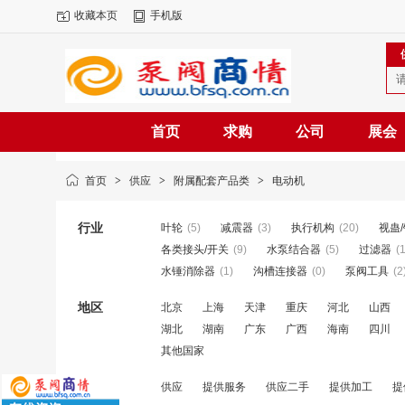
收藏本页
手机版
首页
求购
公司
展会
首页
>
供应
>
附属配套产品类
>
电动机
行业
叶轮
(5)
减震器
(3)
执行机构
(20)
视蛊
各类接头/开关
(9)
水泵结合器
(5)
过滤器
(
水锤消除器
(1)
沟槽连接器
(0)
泵阀工具
(2
地区
北京
上海
天津
重庆
河北
山西
湖北
湖南
广东
广西
海南
四川
其他国家
类别
供应
提供服务
供应二手
提供加工
提