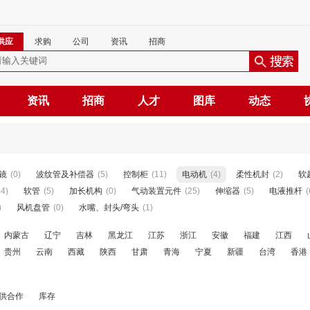
供应
求购
公司
资讯
招商
资讯
招商
人才
图库
动态
/镜
(0)
波纹管及补偿器
(5)
控制柜
(11)
电动机
(4)
柔性机封
(2)
软
14)
软管
(5)
加长机构
(0)
气动装置元件
(25)
伸缩器
(5)
电液推杆
(
)
风机盘管
(0)
水嘴、封头/弯头
(1)
内蒙古
辽宁
吉林
黑龙江
江苏
浙江
安徽
福建
江西
贵州
云南
西藏
陕西
甘肃
青海
宁夏
新疆
台湾
香港
供合作
库存