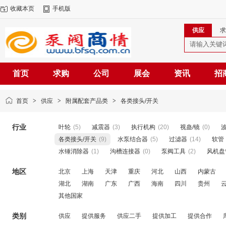
收藏本页
手机版
供应
求
首页
求购
公司
展会
资讯
招
首页
>
供应
>
附属配套产品类
>
各类接头/开关
行业
叶轮
(5)
减震器
(3)
执行机构
(20)
视蛊/镜
(0)
各类接头/开关
(9)
水泵结合器
(5)
过滤器
(14)
软管
水锤消除器
(1)
沟槽连接器
(0)
泵阀工具
(2)
风机盘
地区
北京
上海
天津
重庆
河北
山西
内蒙古
湖北
湖南
广东
广西
海南
四川
贵州
其他国家
类别
供应
提供服务
供应二手
提供加工
提供合作