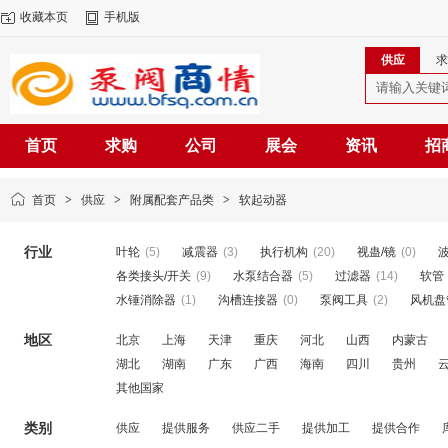
收藏本页
手机版
供应
求
首页
求购
公司
展会
资讯
招
首页
>
供应
>
附属配套产品类
>
软起动器
行业
叶轮
(5)
减震器
(3)
执行机构
(20)
视蛊/镜
(0)
各类接头/开关
(9)
水泵结合器
(5)
过滤器
(14)
软管
水锤消除器
(1)
沟槽连接器
(0)
泵阀工具
(2)
风机盘
地区
北京
上海
天津
重庆
河北
山西
内蒙古
湖北
湖南
广东
广西
海南
四川
贵州
其他国家
类别
供应
提供服务
供应二手
提供加工
提供合作